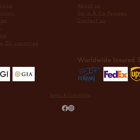
rvice
About us
rranty
Saria & Co Re
views
ion
Contact us
g
ing
g EU countries
Worldwide Insured 
Terms & Conditions