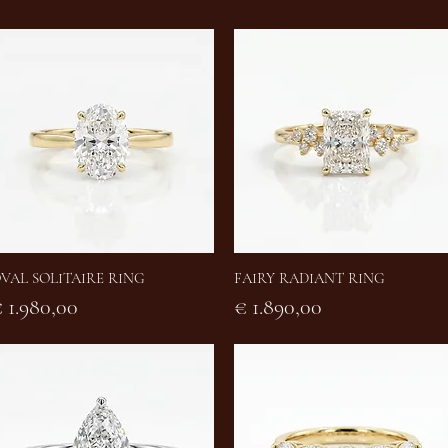
VAL SOLITAIRE RING
FAIRY RADIANT RING
Snel overzicht
Snel overzicht
rijs
Prijs
 1.980,00
€ 1.890,00