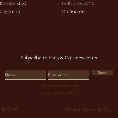
RISHAPE RING
FAIRY OVAL RING
Snel overzicht
Snel overzicht
rijs
Prijs
 1.990,00
€ 1.890,00
Meer laden
Subscribe to Saria & Co's newsletter
Send
Info@sariaandco.com
0032 (0)3 231 3704
a
& Co?
About Sa
ria
& Co