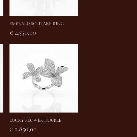
EMERALD SOLITARE RING
Snel overzicht
Prijs
€ 4.550,00
LUCKY FLOWER DOUBLE
Snel overzicht
Prijs
€ 2.850,00