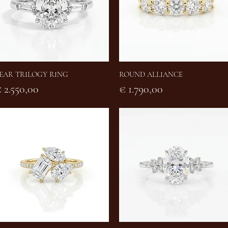
EAR TRILOGY RING
ROUND ALLIANCE
Snel overzicht
Snel overzicht
rijs
Prijs
 2.550,00
€ 1.790,00