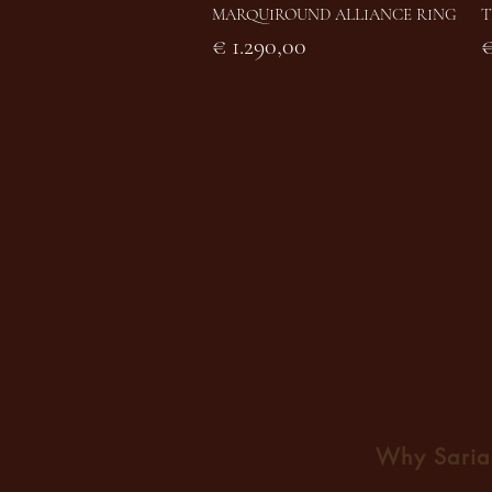
MARQUIROUND ALLIANCE RING
T
Snel overzicht
Prijs
P
€ 1.290,00
€
Why Sa
ri