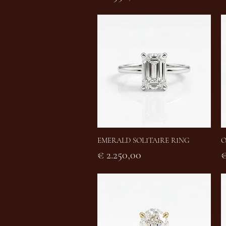
EMERALD SOLITAIRE RING
O
Snel overzicht
Prijs
P
€ 2.250,00
€