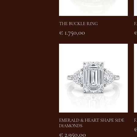
THE BUCKLE RING
F
Snel overzicht
Prijs
P
€ 1.750,00
€
EMERALD & HEART SHAPE SIDE
F
Snel overzicht
DIAMONDS
P
€
Prijs
€ 2.950,00