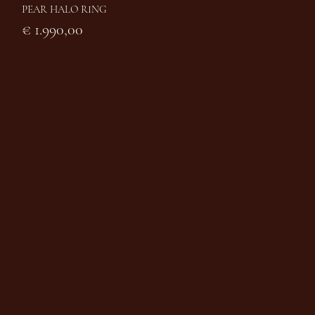
PEAR HALO RING
Snel overzicht
Prijs
€ 1.990,00