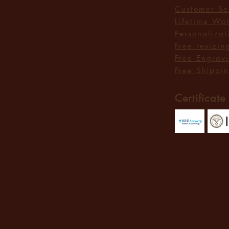
Customer Se
Lifetime Wa
Personalizat
Free resizin
Free Engrav
Free Shippin
Certificate