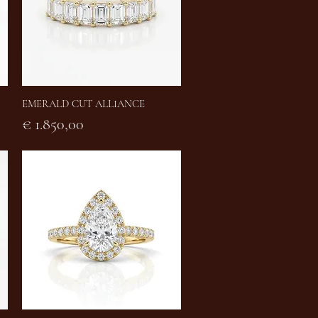
EMERALD CUT ALLIANCE
Snel overzicht
Prijs
€ 1.850,00